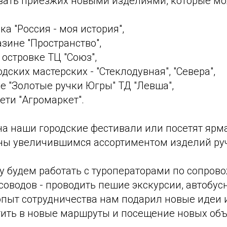
вать приезжих новыми изделиями, которые мо
ка "Россия - моя история",
зине "Пространство",
островке ТЦ "Союз",
дских мастерских - "Стеклодувная", "Севера",
е "Золотые ручки Югры" ТД "Левша",
ети "Агромаркет".
 на наши городские фестивали или посетят ярма
ны увеличившимся ассортиментом изделий руч
 будем работать с туроператорами по сопров
соводов - проводить пешие экскурсии, автобус
пыт сотрудничества нам подарил новые идеи 
тить в новые маршруты и посещение новых объ