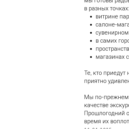
мы готовы радо
в разных точках:
витрине пар
салоне-мага
сувенирном 
в самих горо
пространств
магазинах с
Те, кто приедут
приятно удивле
Мы по-прежнему
качестве экскур
Прошлогодний о
время их вопло