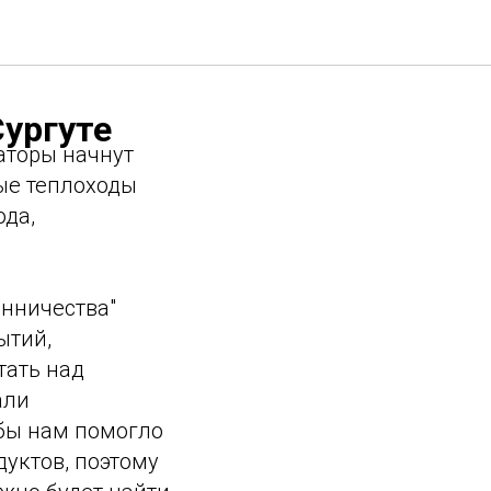
Сургуте
раторы начнут
ые теплоходы
ода,
енничества"
ытий,
тать над
али
обы нам помогло
уктов, поэтому