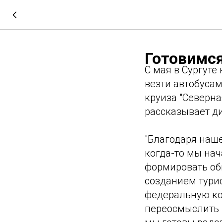
Готовимся
С мая в Сургуте
везти автобуса
круиза "Северная
рассказывает ди
"Благодаря наш
когда-то мы нач
формировать об
созданием турис
федеральную ко
переосмыслить 