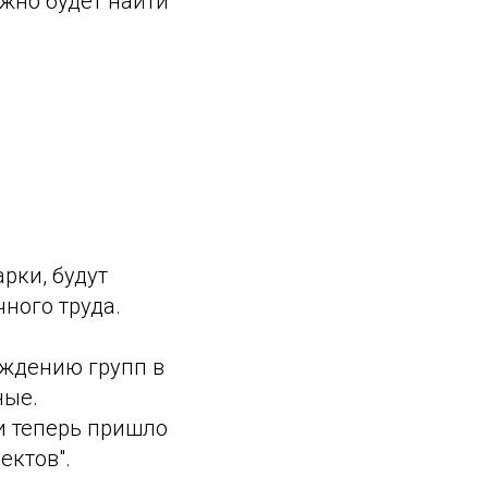
жно будет найти
рки, будут
ного труда.
ождению групп в
ные.
и теперь пришло
ектов".