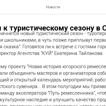
Новости
 к туристическому сезону в 
 начнётся новый туристический сезон - туропе
ми школьниками, а чуть позже приплывут перв
 сказка". Готовятся ли к встрече с гостями гор
ректор Агентства "КУЙ" Екатерина Тайлакова:
ему проекту "Новая история югорского ремесл
али объединять мастеров и организаторов соб
щий и открытый календарь мероприятий, рабо
тского сувенира... В этом полугодии мы призв
манду акселератора "Путь ремесленника", чт
культурное наследие и улучшить качество прод