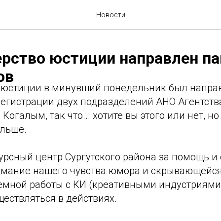
Новости
рство юстиции направлен па
ов
 юстиции в минувший понедельник был напра
егистрации двух подразделений АНО Агентства 
 Когалым, так что... хотите вы этого или нет, н
ольше.
урсный центр Сургутского района за помощь и
нимание нашего чувства юмора и скрывающейс
емной работы с КИ (креативными индустриями),
ществляться в действиях.