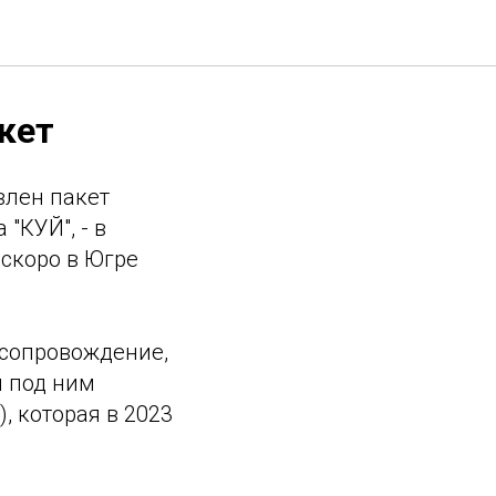
кет
влен пакет
"КУЙ", - в
о скоро в Югре
 сопровождение,
я под ним
 которая в 2023