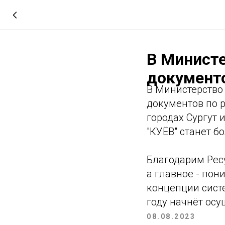
В Министе
документ
В Министерство
документов по р
городах Сургут и
"КУЁВ" станет б
Благодарим Рес
а главное - по
концепции сист
году начнёт осу
08.08.2023