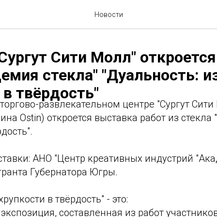
Новости
"Сургут Сити Молл" откроетс
емия стекла" "Дуальность: и
 в твёрдость"
в торгово-развлекательном центре "Сургут Сити
ина Ostin) откроется выставка работ из стекла 
дость".
тавки: АНО "Центр креативных индустрий "Ака
гранта Губернатора Югры.
хрупкости в твёрдость" - это:
экспозиция, составленная из работ участников