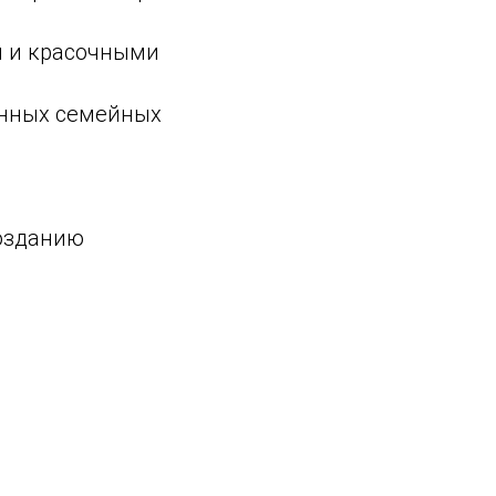
ми и красочными
енных семейных
созданию