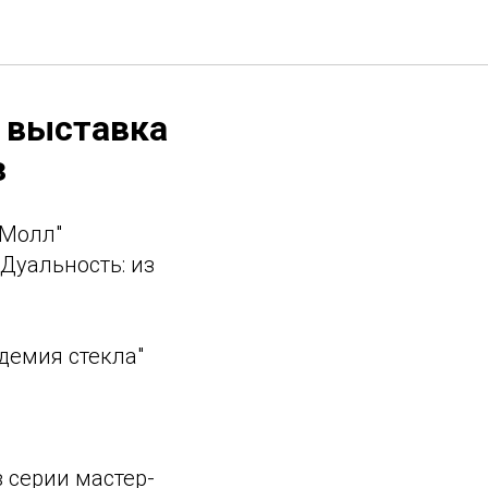
я выставка
з
 Молл"
"Дуальность: из
демия стекла"
 серии мастер-