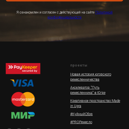
Я ознакомлен и согласен с действующей на сайте
Политикой
конфиденциальности
проекты
Новая история югорского
ремесленничества
Акселератор "Путь
ремесленника" в Югре
Креативное пространство Made
in Ugra
#КуйныйСбор
#PROРемесло