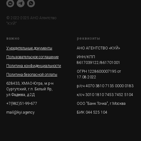
© 2022-2025 АНО Агентство
"КУЙ"
важно
реквизиты
Учредительные документы
АНО АГЕНТСТВО «КУЙ»
Пользовательское соглашение
ИНН/КПП
8617039122/861701001
Политика конфиденциальности
ОГРН 1228600007195 от
Политика безопасной оплаты
17.08.2022
628433, ХМАО-Югра, м.р-н
р/сч 4070 3810 7135 0000 0183
Сургутский, г.п. Белый Яр,
ул.Фадеева, д.2Д
к/сч 3010 1810 7453 7452 5104
+7(982)51-99-677
ООО "Банк Точка", г.Москва
mail@kyi.agency
БИК 044 525 104