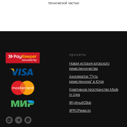
технической частью
проекты
Новая история югорского
ремесленничества
Акселератор "Путь
ремесленника" в Югре
Креативное пространство Made
in Ugra
#КуйныйСбор
#PROРемесло