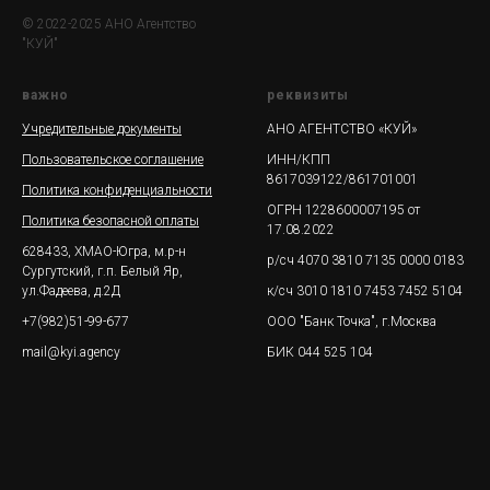
© 2022-2025 АНО Агентство
"КУЙ"
важно
реквизиты
Учредительные документы
АНО АГЕНТСТВО «КУЙ»
Пользовательское соглашение
ИНН/КПП
8617039122/861701001
Политика конфиденциальности
ОГРН 1228600007195 от
Политика безопасной оплаты
17.08.2022
628433, ХМАО-Югра, м.р-н
р/сч 4070 3810 7135 0000 0183
Сургутский, г.п. Белый Яр,
ул.Фадеева, д.2Д
к/сч 3010 1810 7453 7452 5104
+7(982)51-99-677
ООО "Банк Точка", г.Москва
mail@kyi.agency
БИК 044 525 104