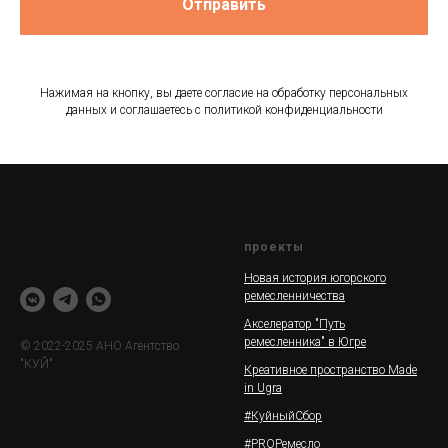
Отправить
Нажимая на кнопку, вы даете согласие на обработку персональных
данных и соглашаетесь c политикой конфиденциальности
проекты
Новая история югорского
ремесленничества
Акселератор "Путь
ремесленника" в Югре
© 2022-2025 АНО Агентство
"КУЙ"
Креативное пространство Made
in Ugra
#КуйныйСбор
#PROРемесло